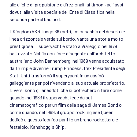
alle eliche di propulsione e direzionali, ai timoni, agli assi
dovuti alla visita speciale dell’Ente di Classifica nella
seconda parte al bacino 1.
Il Kingdom 5KR, lungo 86 metri, color sabbia del deserto e
linea orizzontale verde sul bordo, vanta una storia molto
prestigiosa; il superyacht è stato a Viareggio nel 1979;
battezzato Nabila con linee disegnate dall’architetto
australiano John Bannemberg, nel 1989 venne acquistato
da Trump e divenne Trump Princess. L’ex Presidente degli
Stati Uniti trasformò il superyacht in un casinò
galleggiante per poi rivenderlo al suo attuale proprietario.
Diversi sono gli aneddoti che si potrebbero citare come
quando, nel 1983 il superyacht fece da set
cinematografico per un film della saga di James Bond o
come quando, nel 1989, il gruppo rock inglese Queen
dedicò a questo iconico panfilo un brano rockettaro e
festaiolo, Kahshoggi’s Ship.