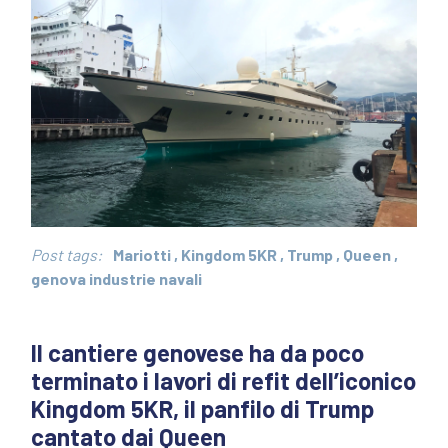
Post tags:
Mariotti
,
Kingdom 5KR
,
Trump
,
Queen
,
genova industrie navali
Il cantiere genovese ha da poco
terminato i lavori di refit dell’iconico
Kingdom 5KR, il panfilo di Trump
cantato dai Queen