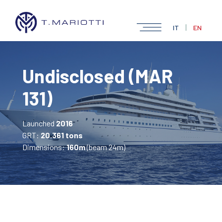
|
IT
EN
Undisclosed (MAR
131)
Launched
2016
GRT:
20.361 tons
Dimensions:
160m
(beam 24m)