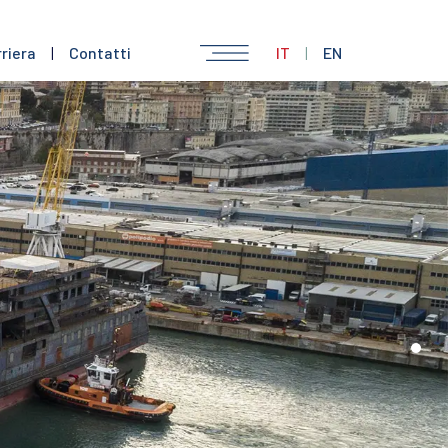
riera
|
Contatti
IT
|
EN