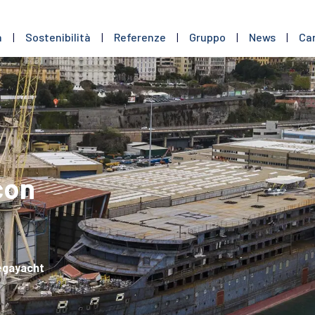
a
|
Sostenibilità
|
Referenze
|
Gruppo
|
News
|
Car
con
megayacht