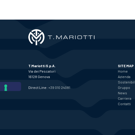
T.Mariotti S.p.A.
SITE MAP
Via dei Pescatori
Home
16128 Genova
Azienda
Sostenibil
Direct Line:
+39 010 24081
Gruppo
News
Carriera
Contatti