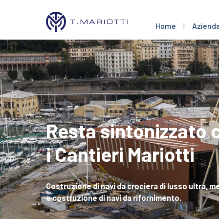
Home
|
Aziend
Resta sintonizzato 
i Cantieri Mariotti
Costruzione di navi da crociera di lusso ultra, 
e costruzione di navi da rifornimento.