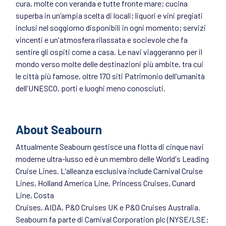
cura, molte con veranda e tutte fronte mare; cucina
superba in un’ampia scelta di locali; liquori e vini pregiati
inclusi nel soggiorno disponibili in ogni momento; servizi
vincenti e un'atmosfera rilassata e socievole che fa
sentire gli ospiti come a casa. Le navi viaggeranno per il
mondo verso molte delle destinazioni più ambite, tra cui
le città più famose, oltre 170 siti Patrimonio dell'umanità
dell'UNESCO, porti e luoghi meno conosciuti.
About Seabourn
Attualmente Seabourn gestisce una flotta di cinque navi
moderne ultra-lusso ed è un membro delle World's Leading
Cruise Lines. L’alleanza esclusiva include Carnival Cruise
Lines, Holland America Line, Princess Cruises, Cunard
Line, Costa
Cruises, AIDA, P&O Cruises UK e P&O Cruises Australia.
Seabourn fa parte di Carnival Corporation plc (NYSE/LSE: